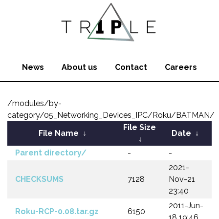
News
About us
Contact
Careers
/modules/by-
category/05_Networking_Devices_IPC/Roku/BATMAN/
File Size
File Name
↓
Date
↓
↓
Parent directory/
-
-
2021-
CHECKSUMS
7128
Nov-21
23:40
2011-Jun-
Roku-RCP-0.08.tar.gz
6150
18 19:46