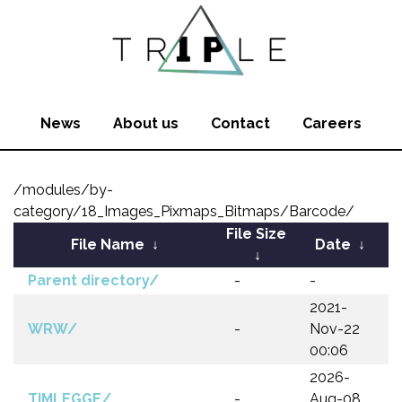
News
About us
Contact
Careers
/modules/by-
category/18_Images_Pixmaps_Bitmaps/Barcode/
File Size
File Name
↓
Date
↓
↓
Parent directory/
-
-
2021-
WRW/
-
Nov-22
00:06
2026-
TIMLEGGE/
-
Aug-08